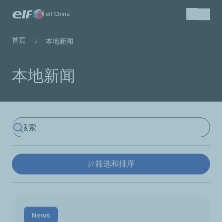
跳
elf China
搜索
转
到
面
首页
本地新闻
主
包
要
屑
本地新闻
内
容
查看结果
筛选和排序
News