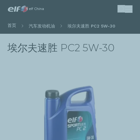
跳
elf China
搜索
转
到
面
首页
汽车发动机油
埃尔夫速胜 PC2 5W-30
主
包
要
屑
埃尔夫速胜 PC2 5W-30
内
容