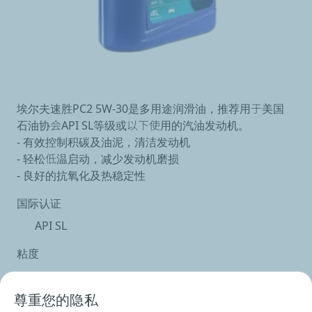
埃尔夫速胜PC2 5W-30是多用途润滑油，推荐用于美国
石油协会API SL等级或以下使用的汽油发动机。
- 有效控制积碳及油泥，清洁发动机
- 轻松低温启动，减少发动机磨损
- 良好的抗氧化及热稳定性
国际认证
API SL
粘度
5W-30
尊重您的隐私
包装