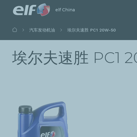
开始搜索
关闭
elf China
面
汽车发动机油
埃尔夫速胜 PC1 20W-50
包
屑
埃尔夫速胜 PC1 2