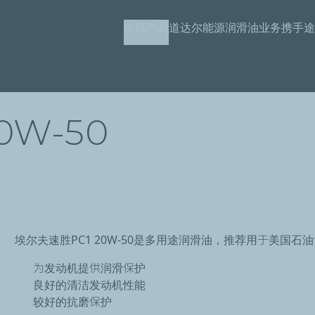
跳
全线产品
道达尔能源润滑油业务携手途
转
到
主
要
内
0W-50
容
埃尔夫速胜PC1 20W-50是多用途润滑油，推荐用于美国石油
为发动机提供润滑保护
良好的清洁发动机性能
较好的抗磨保护