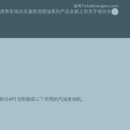
微博
TotalEnergies.com
搜索
虎养车
埃尔夫速胜润滑油系列产品全新上市
关于埃尔夫
协会API SJ等级或以下使用的汽油发动机。