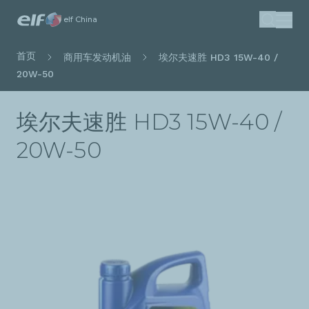
跳
elf China
搜索
转
到
面
首页
商用车发动机油
埃尔夫速胜 HD3 15W-40 /
主
包
20W-50
要
屑
内
埃尔夫速胜 HD3 15W-40 /
容
20W-50